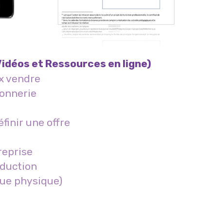
Vidéos et Ressources en ligne)
x vendre
vonnerie
finir une offre
reprise
oduction
que physique)