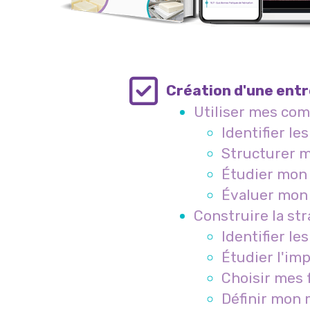
Création d'une entr
Utiliser mes co
Identifier l
Structurer m
É
tudier mon 
É
valuer mon 
Construire la st
Identifier 
É
tudier l'im
Choisir mes 
Définir mon