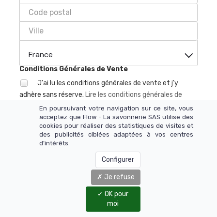
France
Conditions Générales de Vente
J'ai lu les conditions générales de vente et j'y
adhère sans réserve.
Lire les conditions générales de
vente.
En poursuivant votre navigation sur ce site, vous
Comment souhaitez-
acceptez que Flow - La savonnerie SAS utilise des
cookies pour réaliser des statistiques de visites et
vous règler ?
des publicités ciblées adaptées à vos centres
d’intérêts.
Configurer
Régler par CB
Je refuse
OK pour
Je déclare être agé(e) de 16 ans ou plus et je
moi
consens à l’utilisation de mes données personnelles pour